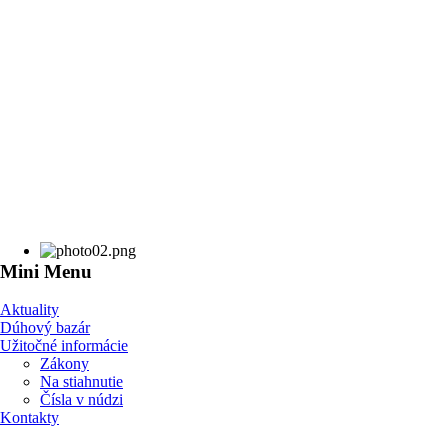
Mini Menu
Aktuality
Dúhový bazár
Užitočné informácie
Zákony
Na stiahnutie
Čísla v núdzi
Kontakty