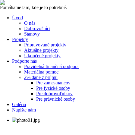
Pomáhame tam, kde je to potrebné.
Úvod
O nás
Dobrovoľníci
Stanovy
Projekty
Pripravované projekty
Aktuálne projekty
Ukončené projekty
Podporte nás
Pravidelná finančná podpora
Materiálna pomoc
2% dane z príjmu
Pre zamestnancov
Pre fyzické osoby
Pre dobrovoľníkov
Pre právnické osoby
Galéria
Napíšte nám