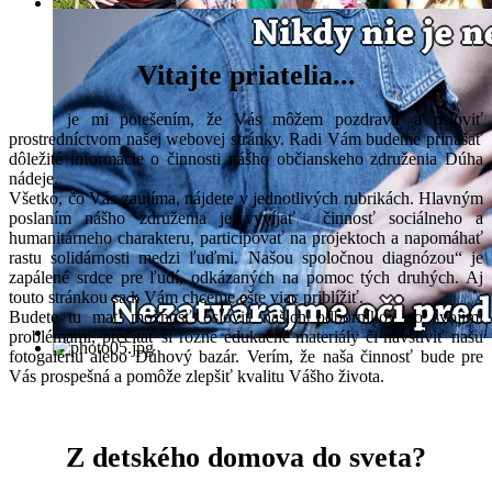
Vitajte priatelia...
je mi potešením, že Vás môžem pozdraviť a osloviť
prostredníctvom našej webovej stránky. Radi Vám budeme prinášať
dôležité informácie o činnosti nášho občianskeho združenia Dúha
nádeje.
Všetko, čo Vás zaujíma, nájdete v jednotlivých rubrikách. Hlavným
poslaním nášho združenia je vyvíjať činnosť sociálneho a
humanitárneho charakteru, participovať na projektoch a napomáhať
rastu solidárnosti medzi ľuďmi. Našou spoločnou diagnózou“ je
zapálené srdce pre ľudí, odkázaných na pomoc tých druhých. Aj
touto stránkou sa k Vám chceme ešte viac priblížiť.
Budete tu mať možnosť osloviť našich odborníkov so svojimi
problémami, prečítať si rôzne edukačné materiály či navštíviť našu
fotogalériu alebo Dúhový bazár. Verím, že naša činnosť bude pre
Vás prospešná a pomôže zlepšiť kvalitu Vášho života.
Z detského domova do sveta?