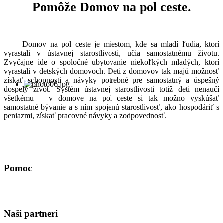
Pomôže Domov na pol ceste.
Domov na pol ceste je miestom, kde sa mladí ľudia, ktorí
vyrastali v ústavnej starostlivosti, učia samostatnému životu.
Zvyčajne ide o spoločné ubytovanie niekoľkých mladých, ktorí
vyrastali v detských domovoch. Deti z domovov tak majú možnosť
získať schopnosti a návyky potrebné pre samostatný a úspešný
dospelý život. Systém ústavnej starostlivosti totiž deti nenaučí
všetkému – v domove na pol ceste si tak možno vyskúšať
samostatné bývanie a s ním spojenú starostlivosť, ako hospodáriť s
peniazmi, získať pracovné návyky a zodpovednosť.
Pomoc
Naši partneri