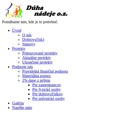
Pomáhame tam, kde je to potrebné.
Úvod
O nás
Dobrovoľníci
Stanovy
Projekty
Pripravované projekty
Aktuálne projekty
Ukončené projekty
Podporte nás
Pravidelná finančná podpora
Materiálna pomoc
2% dane z príjmu
Pre zamestnancov
Pre fyzické osoby
Pre dobrovoľníkov
Pre právnické osoby
Galéria
Napíšte nám