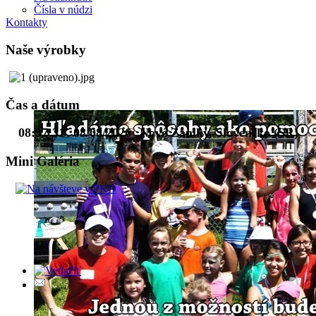
Čísla v núdzi
Kontakty
Naše výrobky
Čas a dátum
08:37:32
08/08/2026
Nové Zámky, Slovensko (SR)
Mini Galéria