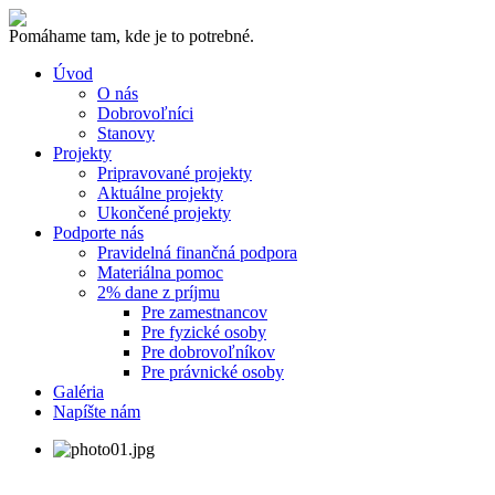
Pomáhame tam, kde je to potrebné.
Úvod
O nás
Dobrovoľníci
Stanovy
Projekty
Pripravované projekty
Aktuálne projekty
Ukončené projekty
Podporte nás
Pravidelná finančná podpora
Materiálna pomoc
2% dane z príjmu
Pre zamestnancov
Pre fyzické osoby
Pre dobrovoľníkov
Pre právnické osoby
Galéria
Napíšte nám