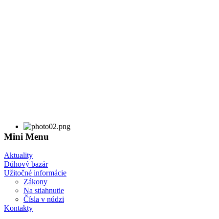
Mini Menu
Aktuality
Dúhový bazár
Užitočné informácie
Zákony
Na stiahnutie
Čísla v núdzi
Kontakty