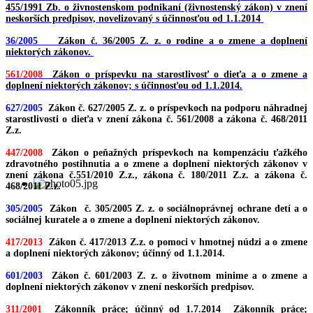
455/1991 Zb. o živnostenskom podnikaní (živnostenský zákon) v znení
neskorších predpisov, novelizovaný s účinnosťou od 1.1.2014
36/2005
Zákon č. 36/2005 Z. z. o rodine a o zmene a doplnení
niektorých zákonov.
561/2008
Zákon o príspevku na starostlivosť o dieťa a o zmene a
doplnení niektorých zákonov; s účinnosťou od 1.1.2014.
627/2005
Zákon č. 627/2005 Z. z. o príspevkoch na podporu náhradnej
starostlivosti o dieťa v znení zákona č. 561/2008 a zákona č. 468/2011
Z.z.
447/2008
Zákon o peňažných príspevkoch na kompenzáciu ťažkého
zdravotného postihnutia a o zmene a doplnení niektorých zákonov v
znení zákona č.551/2010 Z.z., zákona č. 180/2011 Z.z. a zákona č.
468/2011 Z.z.
305/2005
Zákon č. 305/2005 Z. z. o sociálnoprávnej ochrane detí a o
sociálnej kuratele a o zmene a doplnení niektorých zákonov.
417/2013
Zákon č. 417/2013 Z.z. o pomoci v hmotnej núdzi a o zmene
a doplnení niektorých zákonov; účinný od 1.1.2014.
601/2003
Zákon č. 601/2003 Z. z. o životnom minime a o zmene a
doplnení niektorých zákonov v znení neskorších predpisov.
311/2001
Zákonník práce; účinný od 1.7.2014 Zákonník práce;